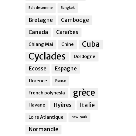
Baie de somme
Bangkok
Bretagne
Cambodge
Canada
Caraîbes
Cuba
Chiang Mai
Chine
Cyclades
Dordogne
Ecosse
Espagne
florence
France
grèce
French polynesia
Italie
Hyères
Havane
Loire Atlantique
new-york
Normandie