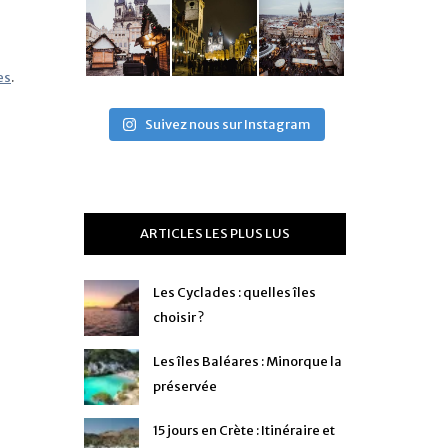
es
.
Suivez nous sur Instagram
ARTICLES LES PLUS LUS
Les Cyclades : quelles îles
choisir ?
Les îles Baléares : Minorque la
préservée
15 jours en Crète : Itinéraire et