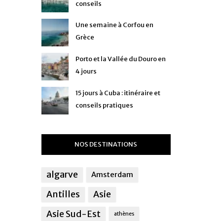
conseils
Une semaine à Corfou en
Grèce
Porto et la Vallée du Douro en
4 jours
15 jours à Cuba : itinéraire et
conseils pratiques
NOS DESTINATIONS
algarve
Amsterdam
Antilles
Asie
Asie Sud-Est
athènes