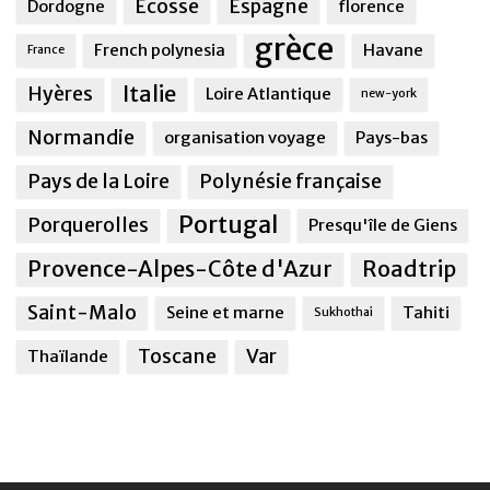
Ecosse
Espagne
Dordogne
florence
grèce
French polynesia
Havane
France
Italie
Hyères
Loire Atlantique
new-york
Normandie
organisation voyage
Pays-bas
Pays de la Loire
Polynésie française
Portugal
Porquerolles
Presqu'île de Giens
Provence-Alpes-Côte d'Azur
Roadtrip
Saint-Malo
Seine et marne
Tahiti
Sukhothai
Toscane
Var
Thaïlande