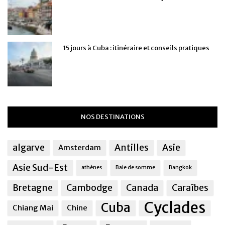
15 jours à Cuba : itinéraire et conseils pratiques
NOS DESTINATIONS
algarve
Antilles
Asie
Amsterdam
Asie Sud-Est
athènes
Baie de somme
Bangkok
Bretagne
Cambodge
Canada
Caraîbes
Cyclades
Cuba
Chiang Mai
Chine