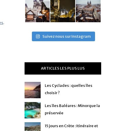
es
.
Suivez nous sur Instagram
ARTICLES LES PLUS LUS
Les Cyclades : quelles îles
choisir ?
Les îles Baléares : Minorque la
préservée
15 jours en Crète : Itinéraire et