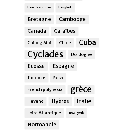
Baie de somme
Bangkok
Bretagne
Cambodge
Canada
Caraîbes
Cuba
Chiang Mai
Chine
Cyclades
Dordogne
Ecosse
Espagne
florence
France
grèce
French polynesia
Italie
Hyères
Havane
Loire Atlantique
new-york
Normandie