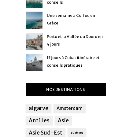
conseils
Une semaine à Corfou en
Grèce
Porto et la Vallée du Douro en
4 jours
15 jours à Cuba : itinéraire et
conseils pratiques
NOS DESTINATIONS
algarve
Amsterdam
Antilles
Asie
Asie Sud-Est
athènes