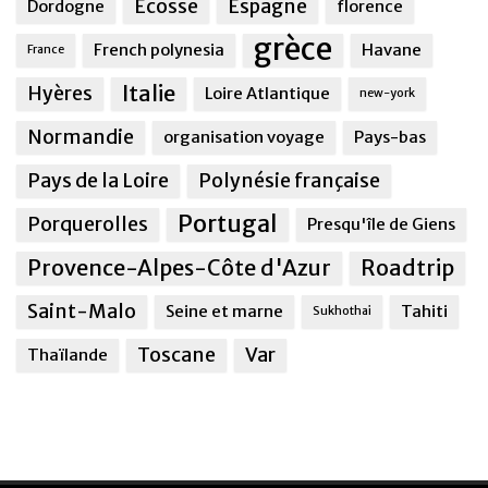
Ecosse
Espagne
Dordogne
florence
grèce
French polynesia
Havane
France
Italie
Hyères
Loire Atlantique
new-york
Normandie
organisation voyage
Pays-bas
Pays de la Loire
Polynésie française
Portugal
Porquerolles
Presqu'île de Giens
Provence-Alpes-Côte d'Azur
Roadtrip
Saint-Malo
Seine et marne
Tahiti
Sukhothai
Toscane
Var
Thaïlande