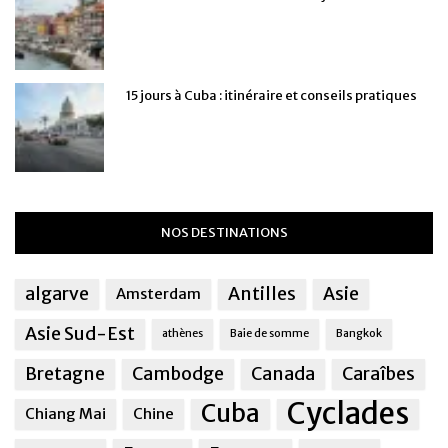
15 jours à Cuba : itinéraire et conseils pratiques
NOS DESTINATIONS
algarve
Antilles
Asie
Amsterdam
Asie Sud-Est
athènes
Baie de somme
Bangkok
Bretagne
Cambodge
Canada
Caraîbes
Cyclades
Cuba
Chiang Mai
Chine