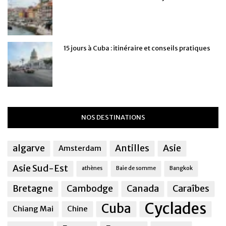
15 jours à Cuba : itinéraire et conseils pratiques
NOS DESTINATIONS
algarve
Antilles
Asie
Amsterdam
Asie Sud-Est
athènes
Baie de somme
Bangkok
Bretagne
Cambodge
Canada
Caraîbes
Cyclades
Cuba
Chiang Mai
Chine