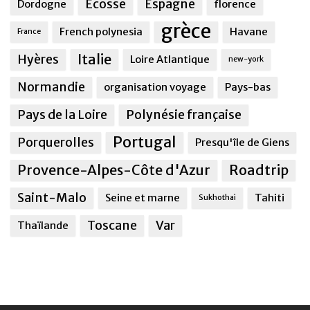
Ecosse
Espagne
Dordogne
florence
grèce
French polynesia
Havane
France
Italie
Hyères
Loire Atlantique
new-york
Normandie
organisation voyage
Pays-bas
Pays de la Loire
Polynésie française
Portugal
Porquerolles
Presqu'île de Giens
Provence-Alpes-Côte d'Azur
Roadtrip
Saint-Malo
Seine et marne
Tahiti
Sukhothai
Toscane
Var
Thaïlande