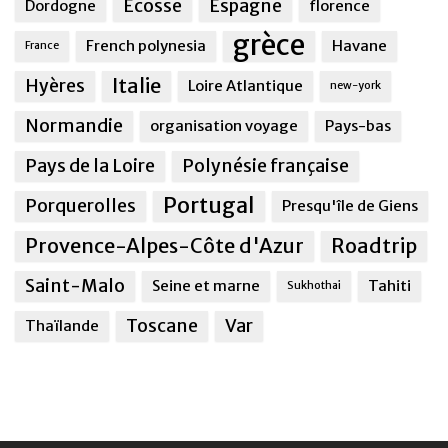
Ecosse
Espagne
Dordogne
florence
grèce
French polynesia
Havane
France
Italie
Hyères
Loire Atlantique
new-york
Normandie
organisation voyage
Pays-bas
Pays de la Loire
Polynésie française
Portugal
Porquerolles
Presqu'île de Giens
Provence-Alpes-Côte d'Azur
Roadtrip
Saint-Malo
Seine et marne
Tahiti
Sukhothai
Toscane
Var
Thaïlande