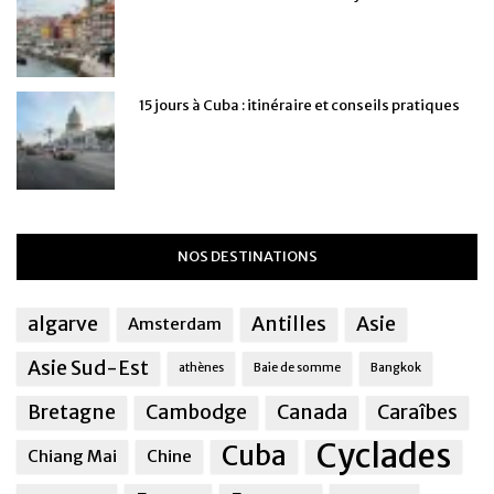
15 jours à Cuba : itinéraire et conseils pratiques
NOS DESTINATIONS
algarve
Antilles
Asie
Amsterdam
Asie Sud-Est
athènes
Baie de somme
Bangkok
Bretagne
Cambodge
Canada
Caraîbes
Cyclades
Cuba
Chiang Mai
Chine