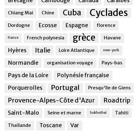
Bretagne
Cambodge
Canada
Caraîbes
Cyclades
Cuba
Chiang Mai
Chine
Ecosse
Espagne
Dordogne
florence
grèce
French polynesia
Havane
France
Italie
Hyères
Loire Atlantique
new-york
Normandie
organisation voyage
Pays-bas
Pays de la Loire
Polynésie française
Portugal
Porquerolles
Presqu'île de Giens
Provence-Alpes-Côte d'Azur
Roadtrip
Saint-Malo
Seine et marne
Tahiti
Sukhothai
Toscane
Var
Thaïlande