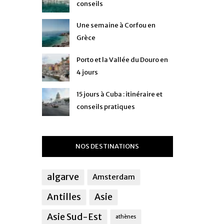
conseils
Une semaine à Corfou en
Grèce
Porto et la Vallée du Douro en
4 jours
15 jours à Cuba : itinéraire et
conseils pratiques
NOS DESTINATIONS
algarve
Amsterdam
Antilles
Asie
Asie Sud-Est
athènes