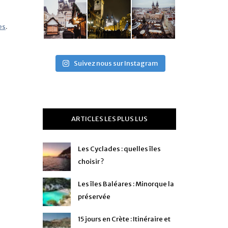
es
.
Suivez nous sur Instagram
ARTICLES LES PLUS LUS
Les Cyclades : quelles îles
choisir ?
Les îles Baléares : Minorque la
préservée
15 jours en Crète : Itinéraire et