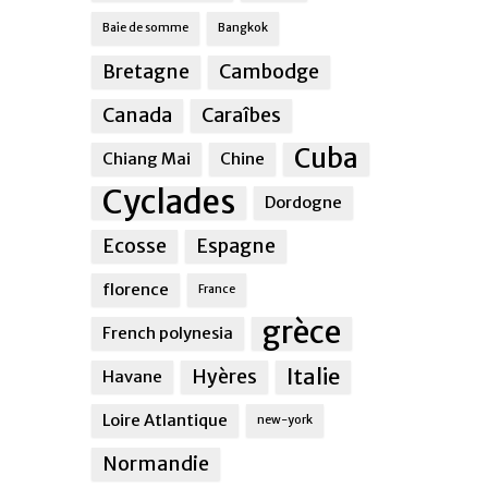
Baie de somme
Bangkok
Bretagne
Cambodge
Canada
Caraîbes
Cuba
Chiang Mai
Chine
Cyclades
Dordogne
Ecosse
Espagne
florence
France
grèce
French polynesia
Italie
Hyères
Havane
Loire Atlantique
new-york
Normandie