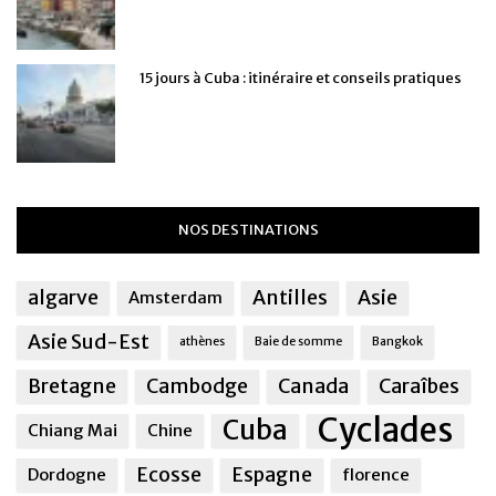
15 jours à Cuba : itinéraire et conseils pratiques
NOS DESTINATIONS
algarve
Antilles
Asie
Amsterdam
Asie Sud-Est
athènes
Baie de somme
Bangkok
Bretagne
Cambodge
Canada
Caraîbes
Cyclades
Cuba
Chiang Mai
Chine
Ecosse
Espagne
Dordogne
florence