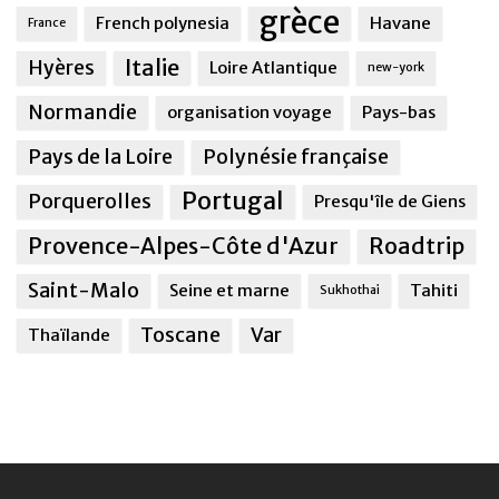
grèce
French polynesia
Havane
France
Italie
Hyères
Loire Atlantique
new-york
Normandie
organisation voyage
Pays-bas
Pays de la Loire
Polynésie française
Portugal
Porquerolles
Presqu'île de Giens
Provence-Alpes-Côte d'Azur
Roadtrip
Saint-Malo
Seine et marne
Tahiti
Sukhothai
Toscane
Var
Thaïlande