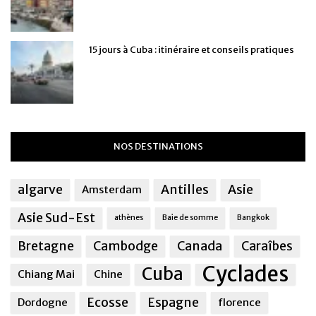
15 jours à Cuba : itinéraire et conseils pratiques
NOS DESTINATIONS
algarve
Antilles
Asie
Amsterdam
Asie Sud-Est
athènes
Baie de somme
Bangkok
Bretagne
Cambodge
Canada
Caraîbes
Cyclades
Cuba
Chiang Mai
Chine
Ecosse
Espagne
Dordogne
florence