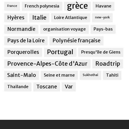
grèce
French polynesia
Havane
France
Italie
Hyères
Loire Atlantique
new-york
Normandie
organisation voyage
Pays-bas
Pays de la Loire
Polynésie française
Portugal
Porquerolles
Presqu'île de Giens
Provence-Alpes-Côte d'Azur
Roadtrip
Saint-Malo
Seine et marne
Tahiti
Sukhothai
Toscane
Var
Thaïlande