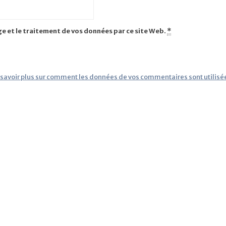
ge et le traitement de vos données par ce site Web.
*
 savoir plus sur comment les données de vos commentaires sont utilisé