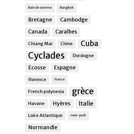
Baie de somme
Bangkok
Bretagne
Cambodge
Canada
Caraîbes
Cuba
Chiang Mai
Chine
Cyclades
Dordogne
Ecosse
Espagne
florence
France
grèce
French polynesia
Italie
Hyères
Havane
Loire Atlantique
new-york
Normandie