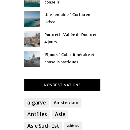
conseils
Une semaine à Corfou en
Grèce
Porto et la Vallée du Douro en
4 jours
15 jours à Cuba : itinéraire et
conseils pratiques
NOS DESTINATIONS
algarve
Amsterdam
Antilles
Asie
Asie Sud-Est
athènes