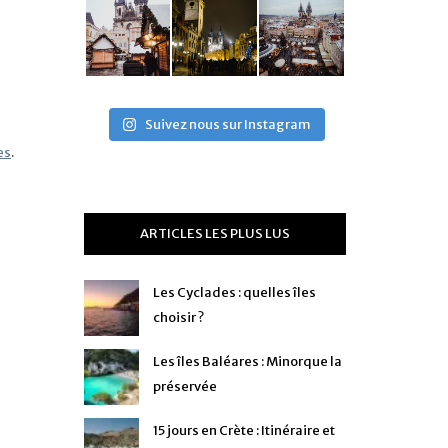
Suivez nous sur Instagram
es
.
ARTICLES LES PLUS LUS
Les Cyclades : quelles îles
choisir ?
Les îles Baléares : Minorque la
préservée
15 jours en Crète : Itinéraire et