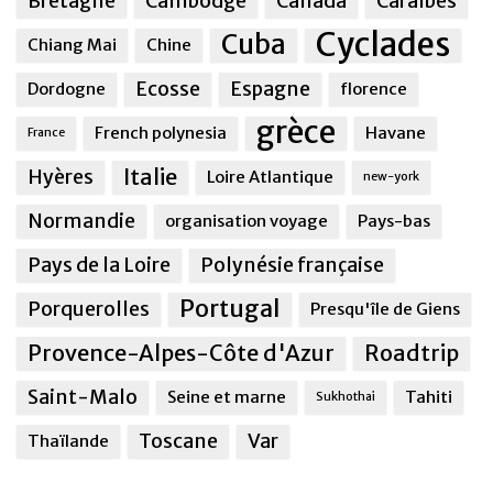
Bretagne
Cambodge
Canada
Caraîbes
Cyclades
Cuba
Chiang Mai
Chine
Ecosse
Espagne
Dordogne
florence
grèce
French polynesia
Havane
France
Italie
Hyères
Loire Atlantique
new-york
Normandie
organisation voyage
Pays-bas
Pays de la Loire
Polynésie française
Portugal
Porquerolles
Presqu'île de Giens
Provence-Alpes-Côte d'Azur
Roadtrip
Saint-Malo
Seine et marne
Tahiti
Sukhothai
Toscane
Var
Thaïlande