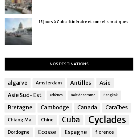
15 jours à Cuba : itinéraire et conseils pratiques
NOS DESTINATIONS
algarve
Antilles
Asie
Amsterdam
Asie Sud-Est
athènes
Baie de somme
Bangkok
Bretagne
Cambodge
Canada
Caraîbes
Cyclades
Cuba
Chiang Mai
Chine
Ecosse
Espagne
Dordogne
florence