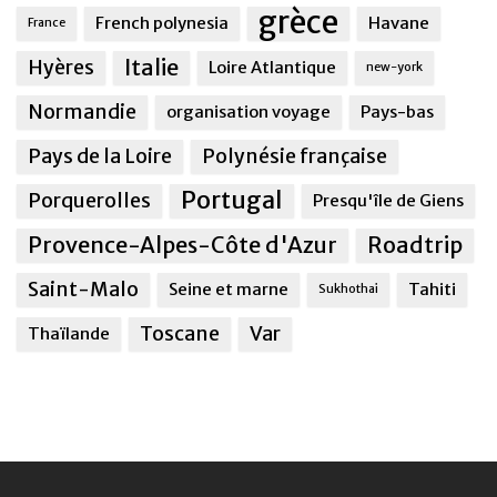
grèce
French polynesia
Havane
France
Italie
Hyères
Loire Atlantique
new-york
Normandie
organisation voyage
Pays-bas
Pays de la Loire
Polynésie française
Portugal
Porquerolles
Presqu'île de Giens
Provence-Alpes-Côte d'Azur
Roadtrip
Saint-Malo
Seine et marne
Tahiti
Sukhothai
Toscane
Var
Thaïlande