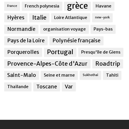
grèce
French polynesia
Havane
France
Italie
Hyères
Loire Atlantique
new-york
Normandie
organisation voyage
Pays-bas
Pays de la Loire
Polynésie française
Portugal
Porquerolles
Presqu'île de Giens
Provence-Alpes-Côte d'Azur
Roadtrip
Saint-Malo
Seine et marne
Tahiti
Sukhothai
Toscane
Var
Thaïlande