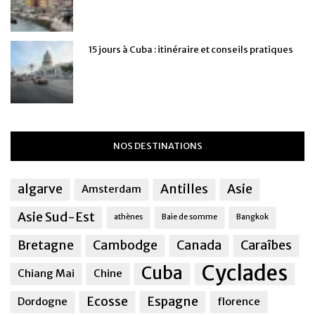
15 jours à Cuba : itinéraire et conseils pratiques
NOS DESTINATIONS
algarve
Antilles
Asie
Amsterdam
Asie Sud-Est
athènes
Baie de somme
Bangkok
Bretagne
Cambodge
Canada
Caraîbes
Cyclades
Cuba
Chiang Mai
Chine
Ecosse
Espagne
Dordogne
florence