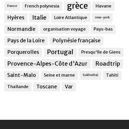
grèce
French polynesia
Havane
France
Italie
Hyères
Loire Atlantique
new-york
Normandie
organisation voyage
Pays-bas
Pays de la Loire
Polynésie française
Portugal
Porquerolles
Presqu'île de Giens
Provence-Alpes-Côte d'Azur
Roadtrip
Saint-Malo
Seine et marne
Tahiti
Sukhothai
Toscane
Var
Thaïlande