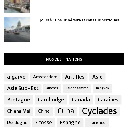
15 jours à Cuba : itinéraire et conseils pratiques
NOS DESTINATIONS
algarve
Antilles
Asie
Amsterdam
Asie Sud-Est
athènes
Baie de somme
Bangkok
Bretagne
Cambodge
Canada
Caraîbes
Cyclades
Cuba
Chiang Mai
Chine
Ecosse
Espagne
Dordogne
florence