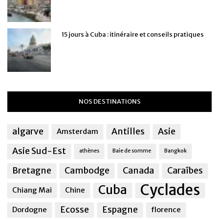
15 jours à Cuba : itinéraire et conseils pratiques
NOS DESTINATIONS
algarve
Antilles
Asie
Amsterdam
Asie Sud-Est
athènes
Baie de somme
Bangkok
Bretagne
Cambodge
Canada
Caraîbes
Cyclades
Cuba
Chiang Mai
Chine
Ecosse
Espagne
Dordogne
florence