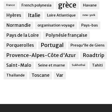
grèce
French polynesia
Havane
France
Italie
Hyères
Loire Atlantique
new-york
Normandie
organisation voyage
Pays-bas
Pays de la Loire
Polynésie française
Portugal
Porquerolles
Presqu'île de Giens
Provence-Alpes-Côte d'Azur
Roadtrip
Saint-Malo
Seine et marne
Tahiti
Sukhothai
Toscane
Var
Thaïlande