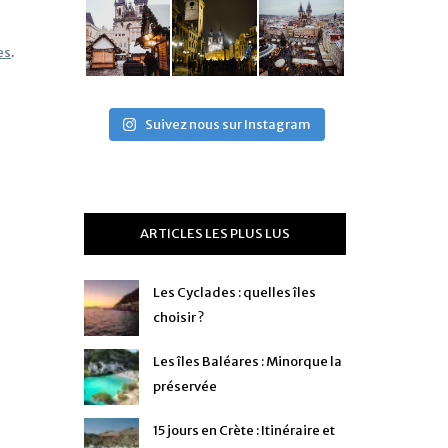
es
.
Suivez nous sur Instagram
ARTICLES LES PLUS LUS
Les Cyclades : quelles îles
choisir ?
Les îles Baléares : Minorque la
préservée
15 jours en Crète : Itinéraire et