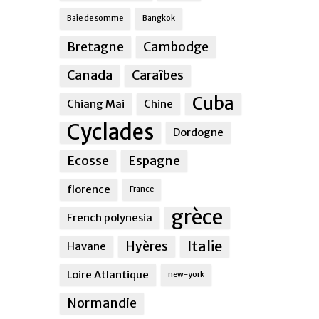
Baie de somme
Bangkok
Bretagne
Cambodge
Canada
Caraîbes
Cuba
Chiang Mai
Chine
Cyclades
Dordogne
Ecosse
Espagne
florence
France
grèce
French polynesia
Italie
Hyères
Havane
Loire Atlantique
new-york
Normandie