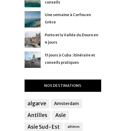
conseils
Une semaine à Corfou en
Grèce
Porto et la Vallée du Douro en
4 jours
15 jours à Cuba : itinéraire et
conseils pratiques
NOS DESTINATIONS
algarve
Amsterdam
Antilles
Asie
Asie Sud-Est
athènes