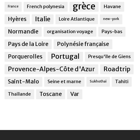
grèce
French polynesia
Havane
France
Italie
Hyères
Loire Atlantique
new-york
Normandie
organisation voyage
Pays-bas
Pays de la Loire
Polynésie française
Portugal
Porquerolles
Presqu'île de Giens
Provence-Alpes-Côte d'Azur
Roadtrip
Saint-Malo
Seine et marne
Tahiti
Sukhothai
Toscane
Var
Thaïlande