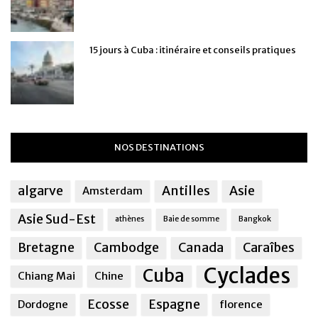
15 jours à Cuba : itinéraire et conseils pratiques
NOS DESTINATIONS
algarve
Antilles
Asie
Amsterdam
Asie Sud-Est
athènes
Baie de somme
Bangkok
Bretagne
Cambodge
Canada
Caraîbes
Cyclades
Cuba
Chiang Mai
Chine
Ecosse
Espagne
Dordogne
florence