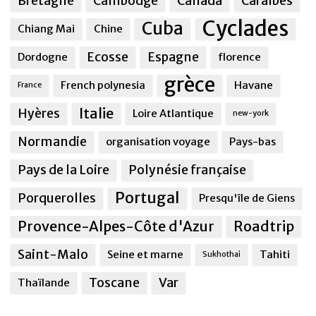
Bretagne
Cambodge
Canada
Caraîbes
Cyclades
Cuba
Chiang Mai
Chine
Ecosse
Espagne
Dordogne
florence
grèce
French polynesia
Havane
France
Italie
Hyères
Loire Atlantique
new-york
Normandie
organisation voyage
Pays-bas
Pays de la Loire
Polynésie française
Portugal
Porquerolles
Presqu'île de Giens
Provence-Alpes-Côte d'Azur
Roadtrip
Saint-Malo
Seine et marne
Tahiti
Sukhothai
Toscane
Var
Thaïlande