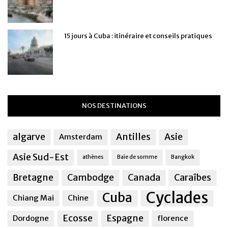
15 jours à Cuba : itinéraire et conseils pratiques
NOS DESTINATIONS
algarve
Antilles
Asie
Amsterdam
Asie Sud-Est
athènes
Baie de somme
Bangkok
Bretagne
Cambodge
Canada
Caraîbes
Cyclades
Cuba
Chiang Mai
Chine
Ecosse
Espagne
Dordogne
florence