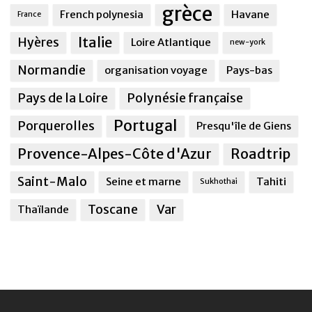
grèce
French polynesia
Havane
France
Italie
Hyères
Loire Atlantique
new-york
Normandie
organisation voyage
Pays-bas
Pays de la Loire
Polynésie française
Portugal
Porquerolles
Presqu'île de Giens
Provence-Alpes-Côte d'Azur
Roadtrip
Saint-Malo
Seine et marne
Tahiti
Sukhothai
Toscane
Var
Thaïlande