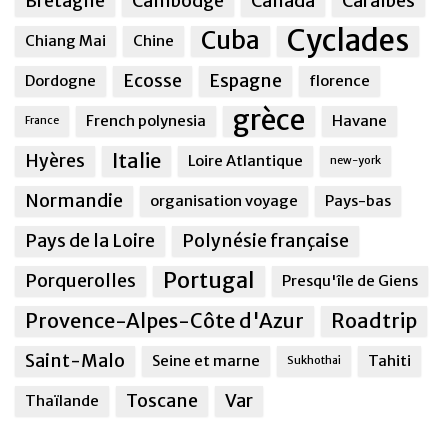
Bretagne
Cambodge
Canada
Caraîbes
Cyclades
Cuba
Chiang Mai
Chine
Ecosse
Espagne
Dordogne
florence
grèce
French polynesia
Havane
France
Italie
Hyères
Loire Atlantique
new-york
Normandie
organisation voyage
Pays-bas
Pays de la Loire
Polynésie française
Portugal
Porquerolles
Presqu'île de Giens
Provence-Alpes-Côte d'Azur
Roadtrip
Saint-Malo
Seine et marne
Tahiti
Sukhothai
Toscane
Var
Thaïlande