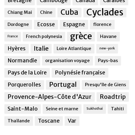
Bretagne
Cambodge
Canada
Caraîbes
Cyclades
Cuba
Chiang Mai
Chine
Ecosse
Espagne
Dordogne
florence
grèce
French polynesia
Havane
France
Italie
Hyères
Loire Atlantique
new-york
Normandie
organisation voyage
Pays-bas
Pays de la Loire
Polynésie française
Portugal
Porquerolles
Presqu'île de Giens
Provence-Alpes-Côte d'Azur
Roadtrip
Saint-Malo
Seine et marne
Tahiti
Sukhothai
Toscane
Var
Thaïlande