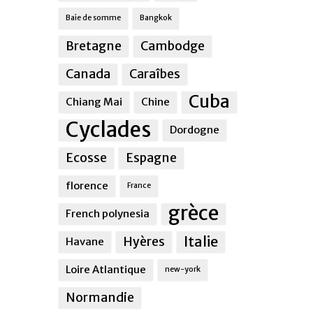
Baie de somme
Bangkok
Bretagne
Cambodge
Canada
Caraîbes
Cuba
Chiang Mai
Chine
Cyclades
Dordogne
Ecosse
Espagne
florence
France
grèce
French polynesia
Italie
Hyères
Havane
Loire Atlantique
new-york
Normandie