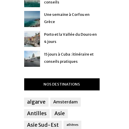
conseils
Une semaine à Corfou en
Grèce
Porto et la Vallée du Douro en
4 jours
15 jours à Cuba : itinéraire et
conseils pratiques
NOS DESTINATIONS
algarve
Amsterdam
Antilles
Asie
Asie Sud-Est
athènes