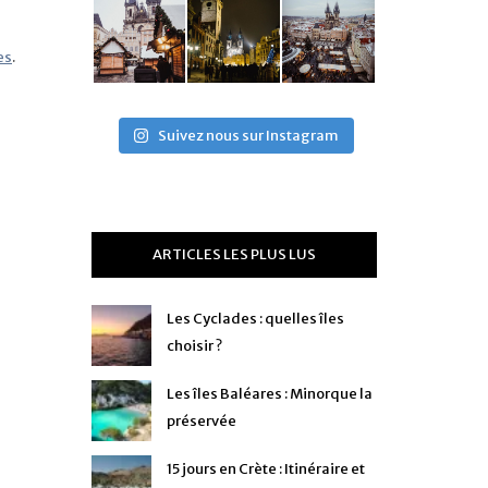
es
.
Suivez nous sur Instagram
ARTICLES LES PLUS LUS
Les Cyclades : quelles îles
choisir ?
Les îles Baléares : Minorque la
préservée
15 jours en Crète : Itinéraire et