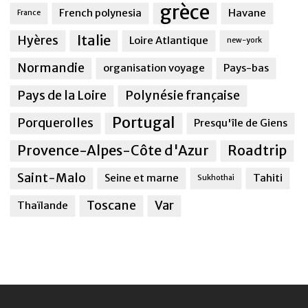
grèce
French polynesia
Havane
France
Italie
Hyères
Loire Atlantique
new-york
Normandie
organisation voyage
Pays-bas
Pays de la Loire
Polynésie française
Portugal
Porquerolles
Presqu'île de Giens
Provence-Alpes-Côte d'Azur
Roadtrip
Saint-Malo
Seine et marne
Tahiti
Sukhothai
Toscane
Var
Thaïlande