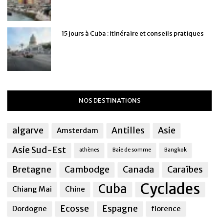
15 jours à Cuba : itinéraire et conseils pratiques
NOS DESTINATIONS
algarve
Antilles
Asie
Amsterdam
Asie Sud-Est
athènes
Baie de somme
Bangkok
Bretagne
Cambodge
Canada
Caraîbes
Cyclades
Cuba
Chiang Mai
Chine
Ecosse
Espagne
Dordogne
florence