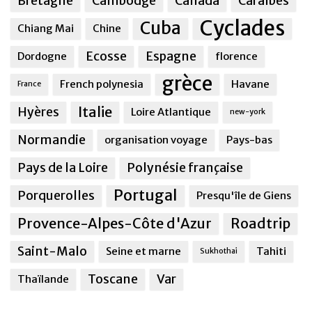
Bretagne
Cambodge
Canada
Caraîbes
Cyclades
Cuba
Chiang Mai
Chine
Ecosse
Espagne
Dordogne
florence
grèce
French polynesia
Havane
France
Italie
Hyères
Loire Atlantique
new-york
Normandie
organisation voyage
Pays-bas
Pays de la Loire
Polynésie française
Portugal
Porquerolles
Presqu'île de Giens
Provence-Alpes-Côte d'Azur
Roadtrip
Saint-Malo
Seine et marne
Tahiti
Sukhothai
Toscane
Var
Thaïlande