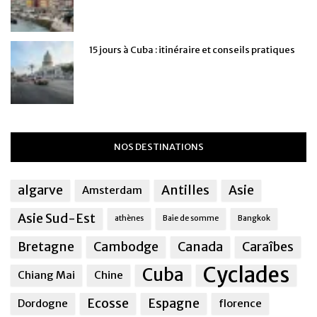
15 jours à Cuba : itinéraire et conseils pratiques
NOS DESTINATIONS
algarve
Antilles
Asie
Amsterdam
Asie Sud-Est
athènes
Baie de somme
Bangkok
Bretagne
Cambodge
Canada
Caraîbes
Cyclades
Cuba
Chiang Mai
Chine
Ecosse
Espagne
Dordogne
florence