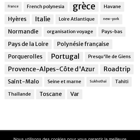
grèce
French polynesia
Havane
France
Italie
Hyères
Loire Atlantique
new-york
Normandie
organisation voyage
Pays-bas
Pays de la Loire
Polynésie française
Portugal
Porquerolles
Presqu'île de Giens
Provence-Alpes-Côte d'Azur
Roadtrip
Saint-Malo
Seine et marne
Tahiti
Sukhothai
Toscane
Var
Thaïlande
Nous utilisons des cookies pour vous garantir la meilleure