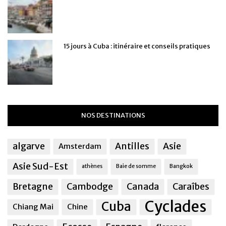
15 jours à Cuba : itinéraire et conseils pratiques
NOS DESTINATIONS
algarve
Antilles
Asie
Amsterdam
Asie Sud-Est
athènes
Baie de somme
Bangkok
Bretagne
Cambodge
Canada
Caraîbes
Cyclades
Cuba
Chiang Mai
Chine