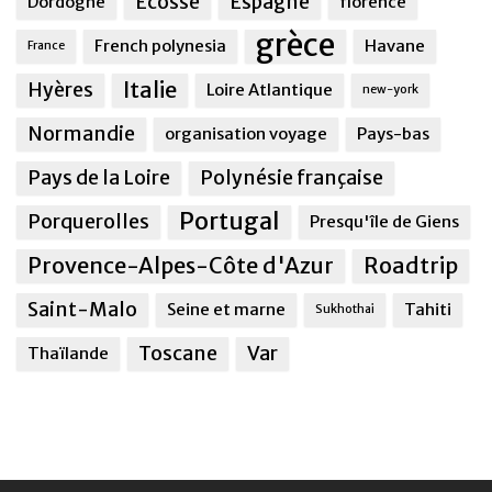
Ecosse
Espagne
Dordogne
florence
grèce
French polynesia
Havane
France
Italie
Hyères
Loire Atlantique
new-york
Normandie
organisation voyage
Pays-bas
Pays de la Loire
Polynésie française
Portugal
Porquerolles
Presqu'île de Giens
Provence-Alpes-Côte d'Azur
Roadtrip
Saint-Malo
Seine et marne
Tahiti
Sukhothai
Toscane
Var
Thaïlande