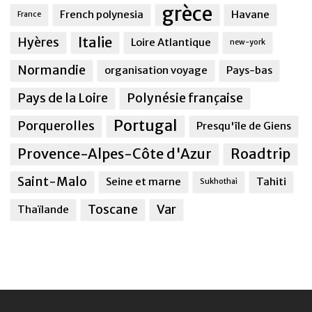
grèce
French polynesia
Havane
France
Italie
Hyères
Loire Atlantique
new-york
Normandie
organisation voyage
Pays-bas
Pays de la Loire
Polynésie française
Portugal
Porquerolles
Presqu'île de Giens
Provence-Alpes-Côte d'Azur
Roadtrip
Saint-Malo
Seine et marne
Tahiti
Sukhothai
Toscane
Var
Thaïlande