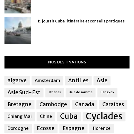
15 jours à Cuba : itinéraire et conseils pratiques
NOS DESTINATIONS
algarve
Antilles
Asie
Amsterdam
Asie Sud-Est
athènes
Baie de somme
Bangkok
Bretagne
Cambodge
Canada
Caraîbes
Cyclades
Cuba
Chiang Mai
Chine
Ecosse
Espagne
Dordogne
florence