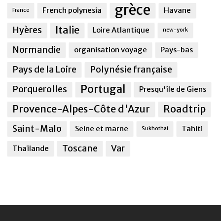
grèce
French polynesia
Havane
France
Italie
Hyères
Loire Atlantique
new-york
Normandie
organisation voyage
Pays-bas
Pays de la Loire
Polynésie française
Portugal
Porquerolles
Presqu'île de Giens
Provence-Alpes-Côte d'Azur
Roadtrip
Saint-Malo
Seine et marne
Tahiti
Sukhothai
Toscane
Var
Thaïlande