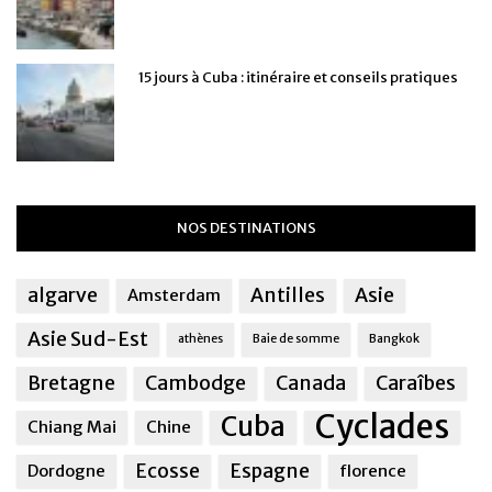
15 jours à Cuba : itinéraire et conseils pratiques
NOS DESTINATIONS
algarve
Antilles
Asie
Amsterdam
Asie Sud-Est
athènes
Baie de somme
Bangkok
Bretagne
Cambodge
Canada
Caraîbes
Cyclades
Cuba
Chiang Mai
Chine
Ecosse
Espagne
Dordogne
florence