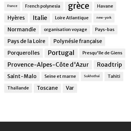
grèce
French polynesia
Havane
France
Italie
Hyères
Loire Atlantique
new-york
Normandie
organisation voyage
Pays-bas
Pays de la Loire
Polynésie française
Portugal
Porquerolles
Presqu'île de Giens
Provence-Alpes-Côte d'Azur
Roadtrip
Saint-Malo
Seine et marne
Tahiti
Sukhothai
Toscane
Var
Thaïlande