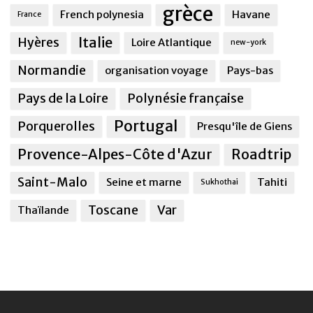
grèce
French polynesia
Havane
France
Italie
Hyères
Loire Atlantique
new-york
Normandie
organisation voyage
Pays-bas
Pays de la Loire
Polynésie française
Portugal
Porquerolles
Presqu'île de Giens
Provence-Alpes-Côte d'Azur
Roadtrip
Saint-Malo
Seine et marne
Tahiti
Sukhothai
Toscane
Var
Thaïlande