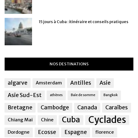
15 jours à Cuba : itinéraire et conseils pratiques
NOS DESTINATIONS
algarve
Antilles
Asie
Amsterdam
Asie Sud-Est
athènes
Baie de somme
Bangkok
Bretagne
Cambodge
Canada
Caraîbes
Cyclades
Cuba
Chiang Mai
Chine
Ecosse
Espagne
Dordogne
florence