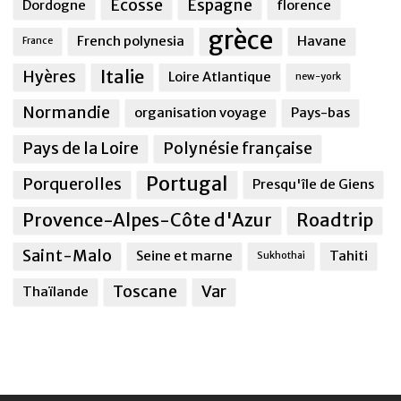
Ecosse
Espagne
Dordogne
florence
grèce
French polynesia
Havane
France
Italie
Hyères
Loire Atlantique
new-york
Normandie
organisation voyage
Pays-bas
Pays de la Loire
Polynésie française
Portugal
Porquerolles
Presqu'île de Giens
Provence-Alpes-Côte d'Azur
Roadtrip
Saint-Malo
Seine et marne
Tahiti
Sukhothai
Toscane
Var
Thaïlande