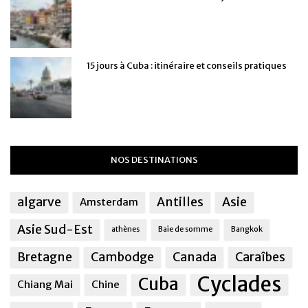
15 jours à Cuba : itinéraire et conseils pratiques
NOS DESTINATIONS
algarve
Antilles
Asie
Amsterdam
Asie Sud-Est
athènes
Baie de somme
Bangkok
Bretagne
Cambodge
Canada
Caraîbes
Cyclades
Cuba
Chiang Mai
Chine