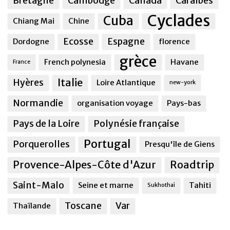
Bretagne
Cambodge
Canada
Caraîbes
Cyclades
Cuba
Chiang Mai
Chine
Ecosse
Espagne
Dordogne
florence
grèce
French polynesia
Havane
France
Italie
Hyères
Loire Atlantique
new-york
Normandie
organisation voyage
Pays-bas
Pays de la Loire
Polynésie française
Portugal
Porquerolles
Presqu'île de Giens
Provence-Alpes-Côte d'Azur
Roadtrip
Saint-Malo
Seine et marne
Tahiti
Sukhothai
Toscane
Var
Thaïlande