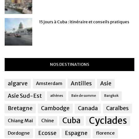
15 jours à Cuba : itinéraire et conseils pratiques
NOS DESTINATIONS
algarve
Antilles
Asie
Amsterdam
Asie Sud-Est
athènes
Baie de somme
Bangkok
Bretagne
Cambodge
Canada
Caraîbes
Cyclades
Cuba
Chiang Mai
Chine
Ecosse
Espagne
Dordogne
florence