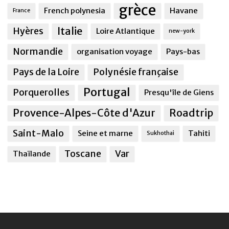
grèce
French polynesia
Havane
France
Italie
Hyères
Loire Atlantique
new-york
Normandie
organisation voyage
Pays-bas
Pays de la Loire
Polynésie française
Portugal
Porquerolles
Presqu'île de Giens
Provence-Alpes-Côte d'Azur
Roadtrip
Saint-Malo
Seine et marne
Tahiti
Sukhothai
Toscane
Var
Thaïlande