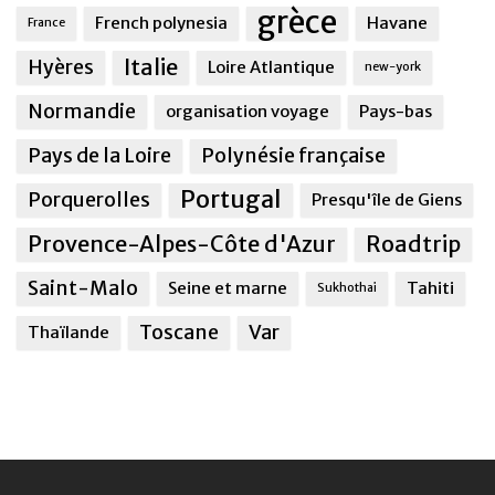
grèce
French polynesia
Havane
France
Italie
Hyères
Loire Atlantique
new-york
Normandie
organisation voyage
Pays-bas
Pays de la Loire
Polynésie française
Portugal
Porquerolles
Presqu'île de Giens
Provence-Alpes-Côte d'Azur
Roadtrip
Saint-Malo
Seine et marne
Tahiti
Sukhothai
Toscane
Var
Thaïlande