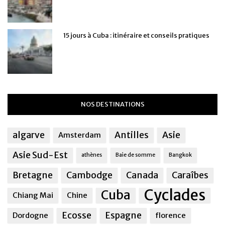
15 jours à Cuba : itinéraire et conseils pratiques
NOS DESTINATIONS
algarve
Antilles
Asie
Amsterdam
Asie Sud-Est
athènes
Baie de somme
Bangkok
Bretagne
Cambodge
Canada
Caraîbes
Cyclades
Cuba
Chiang Mai
Chine
Ecosse
Espagne
Dordogne
florence