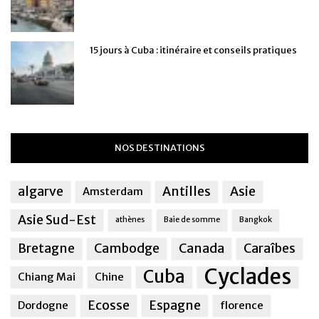
15 jours à Cuba : itinéraire et conseils pratiques
NOS DESTINATIONS
algarve
Antilles
Asie
Amsterdam
Asie Sud-Est
athènes
Baie de somme
Bangkok
Bretagne
Cambodge
Canada
Caraîbes
Cyclades
Cuba
Chiang Mai
Chine
Ecosse
Espagne
Dordogne
florence