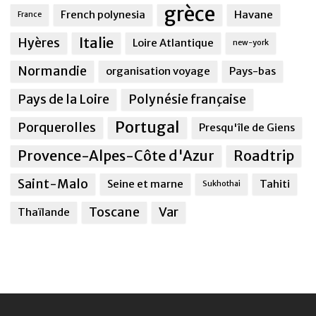
grèce
French polynesia
Havane
France
Italie
Hyères
Loire Atlantique
new-york
Normandie
organisation voyage
Pays-bas
Pays de la Loire
Polynésie française
Portugal
Porquerolles
Presqu'île de Giens
Provence-Alpes-Côte d'Azur
Roadtrip
Saint-Malo
Seine et marne
Tahiti
Sukhothai
Toscane
Var
Thaïlande