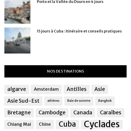
Porto et la Vallée du Douro en 4 jours
15 jours à Cuba : itinéraire et conseils pratiques
NOS DESTINATIONS
algarve
Antilles
Asie
Amsterdam
Asie Sud-Est
athènes
Baie de somme
Bangkok
Bretagne
Cambodge
Canada
Caraîbes
Cyclades
Cuba
Chiang Mai
Chine