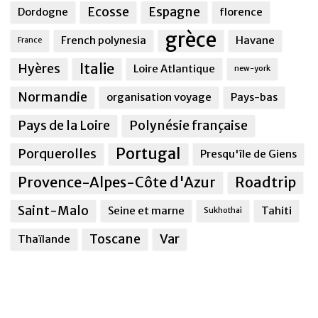
Ecosse
Espagne
Dordogne
florence
grèce
French polynesia
Havane
France
Italie
Hyères
Loire Atlantique
new-york
Normandie
organisation voyage
Pays-bas
Pays de la Loire
Polynésie française
Portugal
Porquerolles
Presqu'île de Giens
Provence-Alpes-Côte d'Azur
Roadtrip
Saint-Malo
Seine et marne
Tahiti
Sukhothai
Toscane
Var
Thaïlande