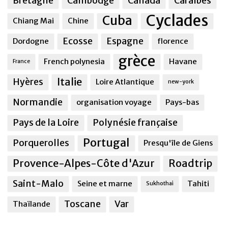
Bretagne
Cambodge
Canada
Caraîbes
Cyclades
Cuba
Chiang Mai
Chine
Ecosse
Espagne
Dordogne
florence
grèce
French polynesia
Havane
France
Italie
Hyères
Loire Atlantique
new-york
Normandie
organisation voyage
Pays-bas
Pays de la Loire
Polynésie française
Portugal
Porquerolles
Presqu'île de Giens
Provence-Alpes-Côte d'Azur
Roadtrip
Saint-Malo
Seine et marne
Tahiti
Sukhothai
Toscane
Var
Thaïlande