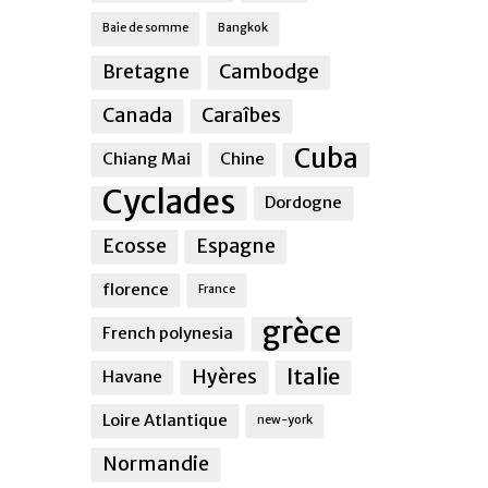
Baie de somme
Bangkok
Bretagne
Cambodge
Canada
Caraîbes
Cuba
Chiang Mai
Chine
Cyclades
Dordogne
Ecosse
Espagne
florence
France
grèce
French polynesia
Italie
Hyères
Havane
Loire Atlantique
new-york
Normandie