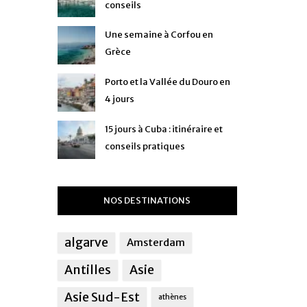
conseils
Une semaine à Corfou en
Grèce
Porto et la Vallée du Douro en
4 jours
15 jours à Cuba : itinéraire et
conseils pratiques
NOS DESTINATIONS
algarve
Amsterdam
Antilles
Asie
Asie Sud-Est
athènes