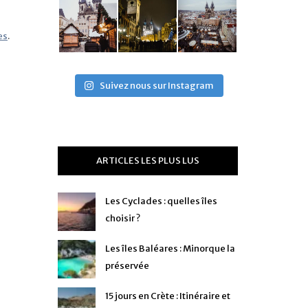
es
.
Suivez nous sur Instagram
ARTICLES LES PLUS LUS
Les Cyclades : quelles îles
choisir ?
Les îles Baléares : Minorque la
préservée
15 jours en Crète : Itinéraire et