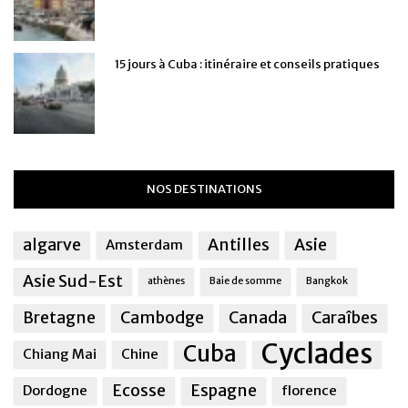
15 jours à Cuba : itinéraire et conseils pratiques
NOS DESTINATIONS
algarve
Antilles
Asie
Amsterdam
Asie Sud-Est
athènes
Baie de somme
Bangkok
Bretagne
Cambodge
Canada
Caraîbes
Cyclades
Cuba
Chiang Mai
Chine
Ecosse
Espagne
Dordogne
florence