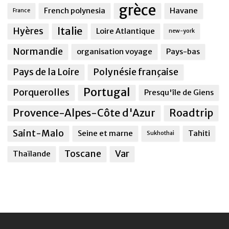
grèce
French polynesia
Havane
France
Italie
Hyères
Loire Atlantique
new-york
Normandie
organisation voyage
Pays-bas
Pays de la Loire
Polynésie française
Portugal
Porquerolles
Presqu'île de Giens
Provence-Alpes-Côte d'Azur
Roadtrip
Saint-Malo
Seine et marne
Tahiti
Sukhothai
Toscane
Var
Thaïlande