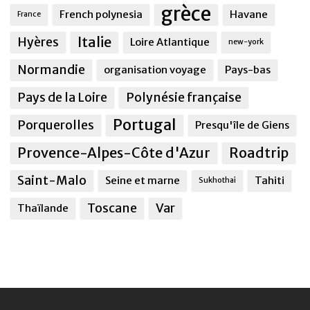
grèce
French polynesia
Havane
France
Italie
Hyères
Loire Atlantique
new-york
Normandie
organisation voyage
Pays-bas
Pays de la Loire
Polynésie française
Portugal
Porquerolles
Presqu'île de Giens
Provence-Alpes-Côte d'Azur
Roadtrip
Saint-Malo
Seine et marne
Tahiti
Sukhothai
Toscane
Var
Thaïlande