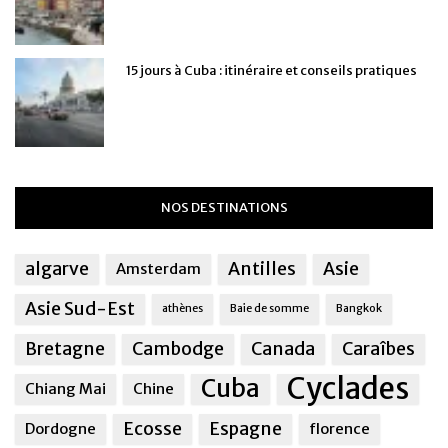
15 jours à Cuba : itinéraire et conseils pratiques
NOS DESTINATIONS
algarve
Antilles
Asie
Amsterdam
Asie Sud-Est
athènes
Baie de somme
Bangkok
Bretagne
Cambodge
Canada
Caraîbes
Cyclades
Cuba
Chiang Mai
Chine
Ecosse
Espagne
Dordogne
florence