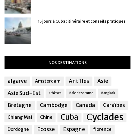
15 jours à Cuba : itinéraire et conseils pratiques
NOS DESTINATIONS
algarve
Antilles
Asie
Amsterdam
Asie Sud-Est
athènes
Baie de somme
Bangkok
Bretagne
Cambodge
Canada
Caraîbes
Cyclades
Cuba
Chiang Mai
Chine
Ecosse
Espagne
Dordogne
florence