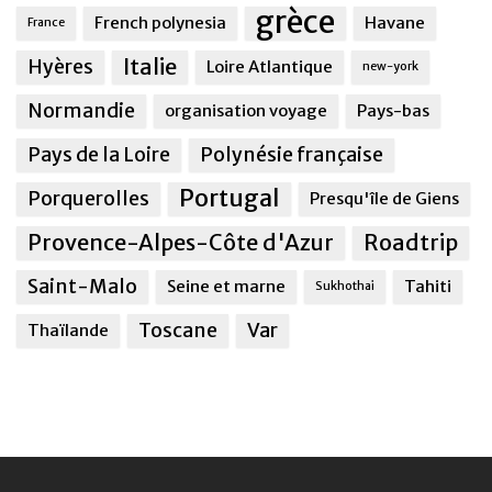
grèce
French polynesia
Havane
France
Italie
Hyères
Loire Atlantique
new-york
Normandie
organisation voyage
Pays-bas
Pays de la Loire
Polynésie française
Portugal
Porquerolles
Presqu'île de Giens
Provence-Alpes-Côte d'Azur
Roadtrip
Saint-Malo
Seine et marne
Tahiti
Sukhothai
Toscane
Var
Thaïlande