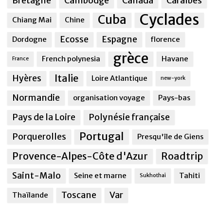
Bretagne
Cambodge
Canada
Caraîbes
Cyclades
Cuba
Chiang Mai
Chine
Ecosse
Espagne
Dordogne
florence
grèce
French polynesia
Havane
France
Italie
Hyères
Loire Atlantique
new-york
Normandie
organisation voyage
Pays-bas
Pays de la Loire
Polynésie française
Portugal
Porquerolles
Presqu'île de Giens
Provence-Alpes-Côte d'Azur
Roadtrip
Saint-Malo
Seine et marne
Tahiti
Sukhothai
Toscane
Var
Thaïlande