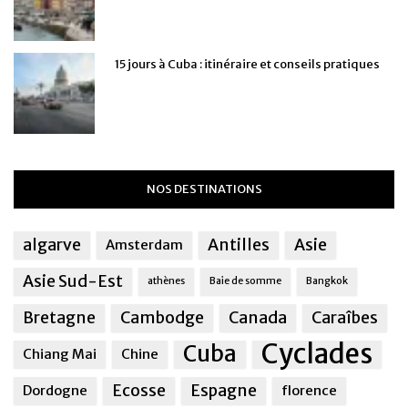
15 jours à Cuba : itinéraire et conseils pratiques
NOS DESTINATIONS
algarve
Antilles
Asie
Amsterdam
Asie Sud-Est
athènes
Baie de somme
Bangkok
Bretagne
Cambodge
Canada
Caraîbes
Cyclades
Cuba
Chiang Mai
Chine
Ecosse
Espagne
Dordogne
florence