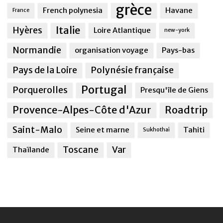
grèce
French polynesia
Havane
France
Italie
Hyères
Loire Atlantique
new-york
Normandie
organisation voyage
Pays-bas
Pays de la Loire
Polynésie française
Portugal
Porquerolles
Presqu'île de Giens
Provence-Alpes-Côte d'Azur
Roadtrip
Saint-Malo
Seine et marne
Tahiti
Sukhothai
Toscane
Var
Thaïlande