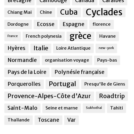
Bretagne
Cambodge
Canada
Caraîbes
Cyclades
Cuba
Chiang Mai
Chine
Ecosse
Espagne
Dordogne
florence
grèce
French polynesia
Havane
France
Italie
Hyères
Loire Atlantique
new-york
Normandie
organisation voyage
Pays-bas
Pays de la Loire
Polynésie française
Portugal
Porquerolles
Presqu'île de Giens
Provence-Alpes-Côte d'Azur
Roadtrip
Saint-Malo
Seine et marne
Tahiti
Sukhothai
Toscane
Var
Thaïlande