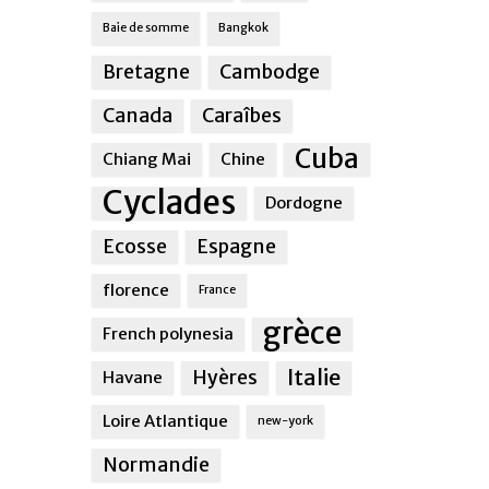
Baie de somme
Bangkok
Bretagne
Cambodge
Canada
Caraîbes
Cuba
Chiang Mai
Chine
Cyclades
Dordogne
Ecosse
Espagne
florence
France
grèce
French polynesia
Italie
Hyères
Havane
Loire Atlantique
new-york
Normandie