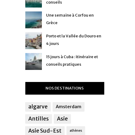
conseils
Une semaine à Corfou en
Grèce
Porto et la Vallée du Douro en
4 jours
15 jours à Cuba : itinéraire et
conseils pratiques
NOS DESTINATIONS
algarve
Amsterdam
Antilles
Asie
Asie Sud-Est
athènes