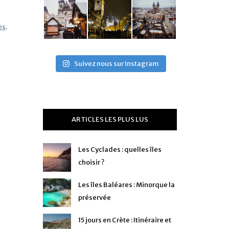
es
.
Suivez nous sur Instagram
ARTICLES LES PLUS LUS
Les Cyclades : quelles îles
choisir ?
Les îles Baléares : Minorque la
préservée
15 jours en Crète : Itinéraire et