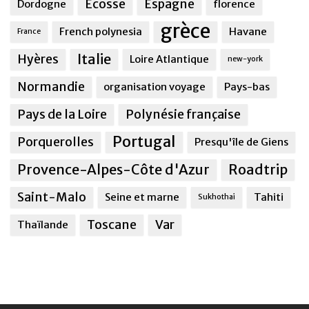
Ecosse
Espagne
Dordogne
florence
grèce
French polynesia
Havane
France
Italie
Hyères
Loire Atlantique
new-york
Normandie
organisation voyage
Pays-bas
Pays de la Loire
Polynésie française
Portugal
Porquerolles
Presqu'île de Giens
Provence-Alpes-Côte d'Azur
Roadtrip
Saint-Malo
Seine et marne
Tahiti
Sukhothai
Toscane
Var
Thaïlande