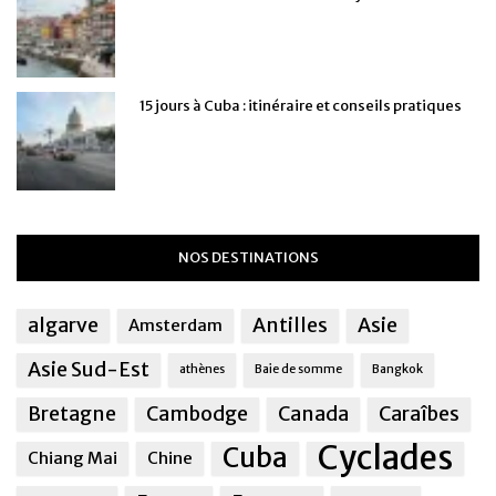
15 jours à Cuba : itinéraire et conseils pratiques
NOS DESTINATIONS
algarve
Antilles
Asie
Amsterdam
Asie Sud-Est
athènes
Baie de somme
Bangkok
Bretagne
Cambodge
Canada
Caraîbes
Cyclades
Cuba
Chiang Mai
Chine