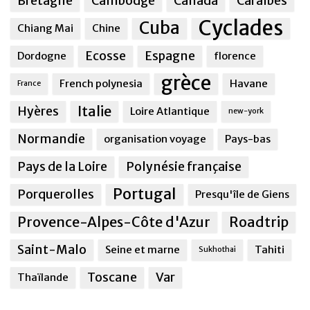
Bretagne
Cambodge
Canada
Caraîbes
Cyclades
Cuba
Chiang Mai
Chine
Ecosse
Espagne
Dordogne
florence
grèce
French polynesia
Havane
France
Italie
Hyères
Loire Atlantique
new-york
Normandie
organisation voyage
Pays-bas
Pays de la Loire
Polynésie française
Portugal
Porquerolles
Presqu'île de Giens
Provence-Alpes-Côte d'Azur
Roadtrip
Saint-Malo
Seine et marne
Tahiti
Sukhothai
Toscane
Var
Thaïlande