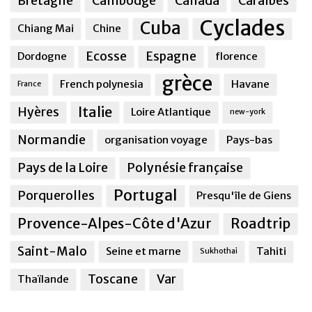
Bretagne
Cambodge
Canada
Caraîbes
Cyclades
Cuba
Chiang Mai
Chine
Ecosse
Espagne
Dordogne
florence
grèce
French polynesia
Havane
France
Italie
Hyères
Loire Atlantique
new-york
Normandie
organisation voyage
Pays-bas
Pays de la Loire
Polynésie française
Portugal
Porquerolles
Presqu'île de Giens
Provence-Alpes-Côte d'Azur
Roadtrip
Saint-Malo
Seine et marne
Tahiti
Sukhothai
Toscane
Var
Thaïlande