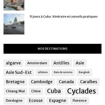
15 jours à Cuba : itinéraire et conseils pratiques
NOS DESTINATIONS
algarve
Antilles
Asie
Amsterdam
Asie Sud-Est
athènes
Baie de somme
Bangkok
Bretagne
Cambodge
Canada
Caraîbes
Cyclades
Cuba
Chiang Mai
Chine
Ecosse
Espagne
Dordogne
florence