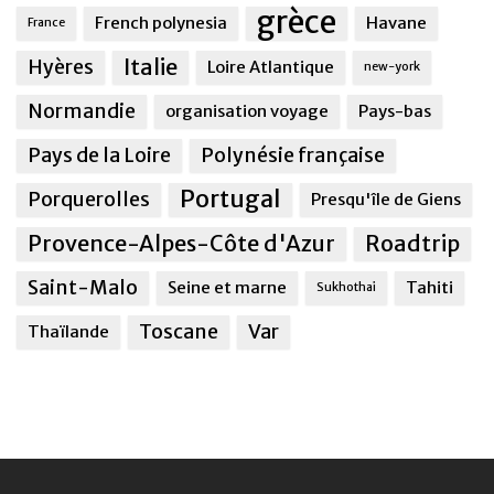
grèce
French polynesia
Havane
France
Italie
Hyères
Loire Atlantique
new-york
Normandie
organisation voyage
Pays-bas
Pays de la Loire
Polynésie française
Portugal
Porquerolles
Presqu'île de Giens
Provence-Alpes-Côte d'Azur
Roadtrip
Saint-Malo
Seine et marne
Tahiti
Sukhothai
Toscane
Var
Thaïlande